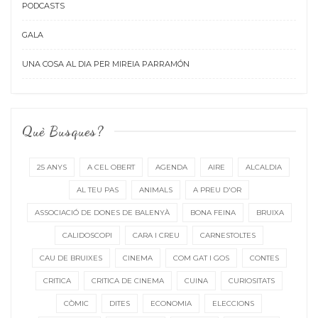
PODCASTS
GALA
UNA COSA AL DIA PER MIREIA PARRAMÓN
Què Busques?
25 ANYS
A CEL OBERT
AGENDA
AIRE
ALCALDIA
AL TEU PAS
ANIMALS
A PREU D'OR
ASSOCIACIÓ DE DONES DE BALENYÀ
BONA FEINA
BRUIXA
CALIDOSCOPI
CARA I CREU
CARNESTOLTES
CAU DE BRUIXES
CINEMA
COM GAT I GOS
CONTES
CRITICA
CRITICA DE CINEMA
CUINA
CURIOSITATS
CÒMIC
DITES
ECONOMIA
ELECCIONS