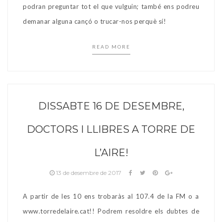
podran preguntar tot el que vulguin; també ens podreu
demanar alguna cançó o trucar-nos perquè sí!
READ MORE
DISSABTE 16 DE DESEMBRE,
DOCTORS I LLIBRES A TORRE DE
L’AIRE!
13 de desembre de 2017
A partir de les 10 ens trobaràs al 107.4 de la FM o a
www.torredelaire.cat!! Podrem resoldre els dubtes de