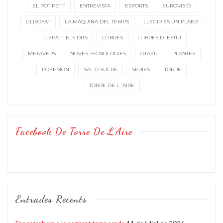
EL POT PETIT
ENTREVISTA
ESPORTS
EUROVISIÓ
GLISOFAT
LA MÀQUINA DEL TEMPS
LLEGIR ÉS UN PLAER
LLEPA´T ELS DITS
LLIBRES
LLIBRES D´ESTIU
METAVERS
NOVES TECNOLOGIES
OTAKU
PLANTES
POKEMON
SAL O SUCRE
SERIES
TORRE
TORRE DE L´AIRE
Facebook De Torre De L’Aire
Entrades Recents