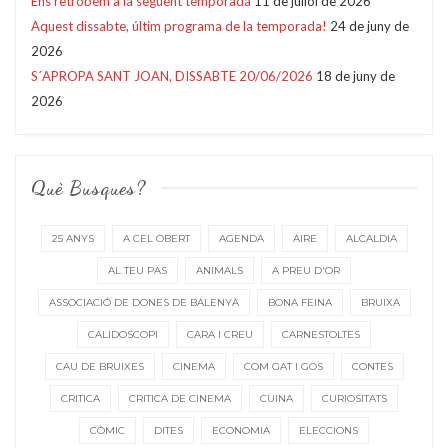
Ens retrobem a la següent temporada
11 de juliol de 2026
Aquest dissabte, últim programa de la temporada!
24 de juny de
2026
S´APROPA SANT JOAN, DISSABTE 20/06/2026
18 de juny de
2026
Què Busques?
25 ANYS
A CEL OBERT
AGENDA
AIRE
ALCALDIA
AL TEU PAS
ANIMALS
A PREU D'OR
ASSOCIACIÓ DE DONES DE BALENYÀ
BONA FEINA
BRUIXA
CALIDOSCOPI
CARA I CREU
CARNESTOLTES
CAU DE BRUIXES
CINEMA
COM GAT I GOS
CONTES
CRITICA
CRITICA DE CINEMA
CUINA
CURIOSITATS
CÒMIC
DITES
ECONOMIA
ELECCIONS