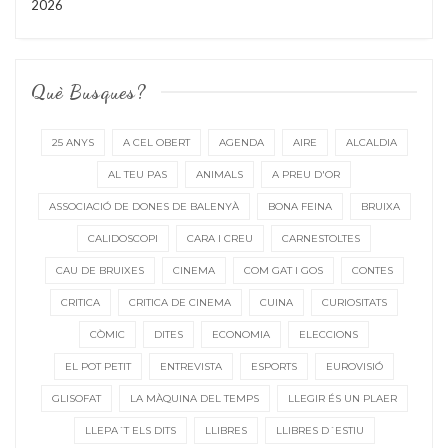
2026
Què Busques?
25 ANYS
A CEL OBERT
AGENDA
AIRE
ALCALDIA
AL TEU PAS
ANIMALS
A PREU D'OR
ASSOCIACIÓ DE DONES DE BALENYÀ
BONA FEINA
BRUIXA
CALIDOSCOPI
CARA I CREU
CARNESTOLTES
CAU DE BRUIXES
CINEMA
COM GAT I GOS
CONTES
CRITICA
CRITICA DE CINEMA
CUINA
CURIOSITATS
CÒMIC
DITES
ECONOMIA
ELECCIONS
EL POT PETIT
ENTREVISTA
ESPORTS
EUROVISIÓ
GLISOFAT
LA MÀQUINA DEL TEMPS
LLEGIR ÉS UN PLAER
LLEPA´T ELS DITS
LLIBRES
LLIBRES D´ESTIU