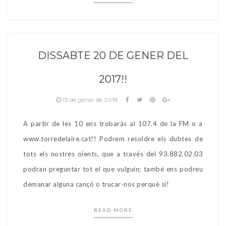
DISSABTE 20 DE GENER DEL
2017!!
13 de gener de 2018
A partir de les 10 ens trobaràs al 107.4 de la FM o a
www.torredelaire.cat!! Podrem resoldre els dubtes de
tots els nostres oients, que a través del 93.882.02.03
podran preguntar tot el que vulguin; també ens podreu
demanar alguna cançó o trucar-nos perquè sí!
READ MORE