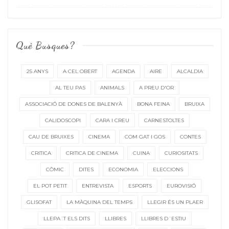
Què Busques?
25 ANYS
A CEL OBERT
AGENDA
AIRE
ALCALDIA
AL TEU PAS
ANIMALS
A PREU D'OR
ASSOCIACIÓ DE DONES DE BALENYÀ
BONA FEINA
BRUIXA
CALIDOSCOPI
CARA I CREU
CARNESTOLTES
CAU DE BRUIXES
CINEMA
COM GAT I GOS
CONTES
CRITICA
CRITICA DE CINEMA
CUINA
CURIOSITATS
CÒMIC
DITES
ECONOMIA
ELECCIONS
EL POT PETIT
ENTREVISTA
ESPORTS
EUROVISIÓ
GLISOFAT
LA MÀQUINA DEL TEMPS
LLEGIR ÉS UN PLAER
LLEPA´T ELS DITS
LLIBRES
LLIBRES D´ESTIU