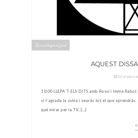
Uncategorized
AQUEST DISSAB
30 d'abril 
10:00 LLEPA´T ELS DITS amb Rossi i Imma Rabot Q
si t´agrada la cuina i veuràs tot el que aprendr
què mirar per la TV, […]
R