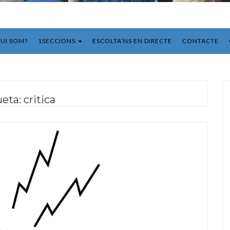
UI SOM?
1SECCIONS
ESCOLTA’NS EN DIRECTE
CONTACTE
ueta:
critica