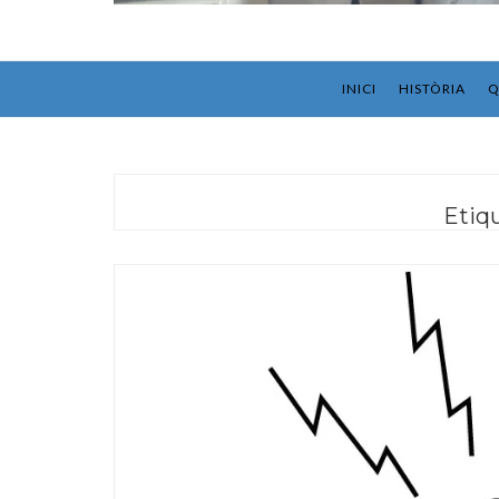
INICI
HISTÒRIA
Q
Etiq