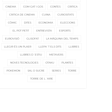
CINEMA
COM GAT I GOS
CONTES
CRITICA
CRITICA DE CINEMA
CUINA
CURIOSITATS
CÒMIC
DITES
ECONOMIA
ELECCIONS
EL POT PETIT
ENTREVISTA
ESPORTS
EUROVISIÓ
GLISOFAT
LA MÀQUINA DEL TEMPS
LLEGIR ÉS UN PLAER
LLEPA´T ELS DITS
LLIBRES
LLIBRES D´ESTIU
METAVERS
NOVES TECNOLOGIES
OTAKU
PLANTES
POKEMON
SAL O SUCRE
SERIES
TORRE
TORRE DE L´AIRE