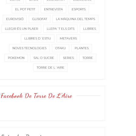
EL POT PETIT
ENTREVISTA
ESPORTS
EUROVISIÓ
GLISOFAT
LA MÀQUINA DEL TEMPS
LLEGIR ÉS UN PLAER
LLEPA´T ELS DITS
LLIBRES
LLIBRES D´ESTIU
METAVERS
NOVES TECNOLOGIES
OTAKU
PLANTES
POKEMON
SAL O SUCRE
SERIES
TORRE
TORRE DE L´AIRE
Facebook De Torre De L’Aire