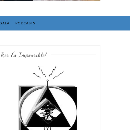
GALA
PODCASTS
Res És Impossible!