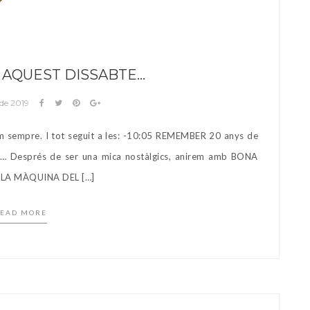
 AQUEST DISSABTE…
 de 2019
m sempre. I tot seguit a les: -10:05 REMEMBER 20 anys de
30… Després de ser una mica nostàlgics, anirem amb BONA
rà LA MÀQUINA DEL […]
EAD MORE