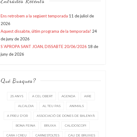
Entrades Recents
Ens retrobem a la següent temporada
11 de juliol de
2026
Aquest dissabte, últim programa de la temporada!
24
de juny de 2026
S´APROPA SANT JOAN, DISSABTE 20/06/2026
18 de
juny de 2026
Què Busques?
25 ANYS
A CEL OBERT
AGENDA
AIRE
ALCALDIA
AL TEU PAS
ANIMALS
A PREU D'OR
ASSOCIACIÓ DE DONES DE BALENYÀ
BONA FEINA
BRUIXA
CALIDOSCOPI
CARA I CREU
CARNESTOLTES
CAU DE BRUIXES