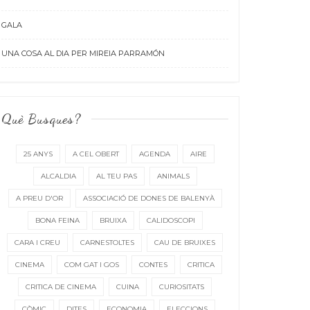
GALA
UNA COSA AL DIA PER MIREIA PARRAMÓN
Què Busques?
25 ANYS
A CEL OBERT
AGENDA
AIRE
ALCALDIA
AL TEU PAS
ANIMALS
A PREU D'OR
ASSOCIACIÓ DE DONES DE BALENYÀ
BONA FEINA
BRUIXA
CALIDOSCOPI
CARA I CREU
CARNESTOLTES
CAU DE BRUIXES
CINEMA
COM GAT I GOS
CONTES
CRITICA
CRITICA DE CINEMA
CUINA
CURIOSITATS
CÒMIC
DITES
ECONOMIA
ELECCIONS