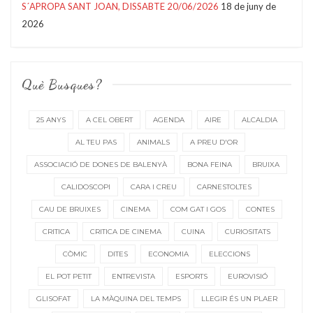
S´APROPA SANT JOAN, DISSABTE 20/06/2026
18 de juny de
2026
Què Busques?
25 ANYS
A CEL OBERT
AGENDA
AIRE
ALCALDIA
AL TEU PAS
ANIMALS
A PREU D'OR
ASSOCIACIÓ DE DONES DE BALENYÀ
BONA FEINA
BRUIXA
CALIDOSCOPI
CARA I CREU
CARNESTOLTES
CAU DE BRUIXES
CINEMA
COM GAT I GOS
CONTES
CRITICA
CRITICA DE CINEMA
CUINA
CURIOSITATS
CÒMIC
DITES
ECONOMIA
ELECCIONS
EL POT PETIT
ENTREVISTA
ESPORTS
EUROVISIÓ
GLISOFAT
LA MÀQUINA DEL TEMPS
LLEGIR ÉS UN PLAER