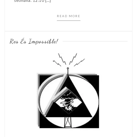
setmana. 12:10 […]
READ MORE
Res És Impossible!