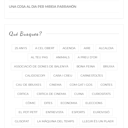
UNA COSA AL DIA PER MIREIA PARRAMÓN
Què Busques?
25 ANYS
A CEL OBERT
AGENDA
AIRE
ALCALDIA
AL TEU PAS
ANIMALS
A PREU D'OR
ASSOCIACIÓ DE DONES DE BALENYÀ
BONA FEINA
BRUIXA
CALIDOSCOPI
CARA I CREU
CARNESTOLTES
CAU DE BRUIXES
CINEMA
COM GAT I GOS
CONTES
CRITICA
CRITICA DE CINEMA
CUINA
CURIOSITATS
CÒMIC
DITES
ECONOMIA
ELECCIONS
EL POT PETIT
ENTREVISTA
ESPORTS
EUROVISIÓ
GLISOFAT
LA MÀQUINA DEL TEMPS
LLEGIR ÉS UN PLAER