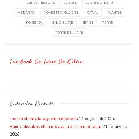
LLEPA´T ELS DITS
LLIBRES
LLIBRES D´ESTIU
METAVERS
NOVES TECNOLOGIES
OTAKU
PLANTES
POKEMON
SAL O SUCRE
SERIES
TORRE
TORRE DE L´AIRE
Facebook De Torre De L’Aire
Entrades Recents
Ens retrobem a la següent temporada
11 de juliol de 2026
Aquest dissabte, últim programa de la temporada!
24 de juny de
2026