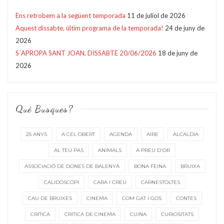
Ens retrobem a la següent temporada
11 de juliol de 2026
Aquest dissabte, últim programa de la temporada!
24 de juny de
2026
S´APROPA SANT JOAN, DISSABTE 20/06/2026
18 de juny de
2026
Què Busques?
25 ANYS
A CEL OBERT
AGENDA
AIRE
ALCALDIA
AL TEU PAS
ANIMALS
A PREU D'OR
ASSOCIACIÓ DE DONES DE BALENYÀ
BONA FEINA
BRUIXA
CALIDOSCOPI
CARA I CREU
CARNESTOLTES
CAU DE BRUIXES
CINEMA
COM GAT I GOS
CONTES
CRITICA
CRITICA DE CINEMA
CUINA
CURIOSITATS