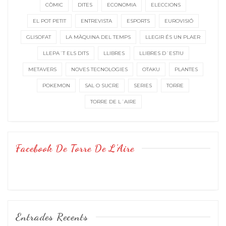
CÒMIC
DITES
ECONOMIA
ELECCIONS
EL POT PETIT
ENTREVISTA
ESPORTS
EUROVISIÓ
GLISOFAT
LA MÀQUINA DEL TEMPS
LLEGIR ÉS UN PLAER
LLEPA´T ELS DITS
LLIBRES
LLIBRES D´ESTIU
METAVERS
NOVES TECNOLOGIES
OTAKU
PLANTES
POKEMON
SAL O SUCRE
SERIES
TORRE
TORRE DE L´AIRE
Facebook De Torre De L’Aire
Entrades Recents