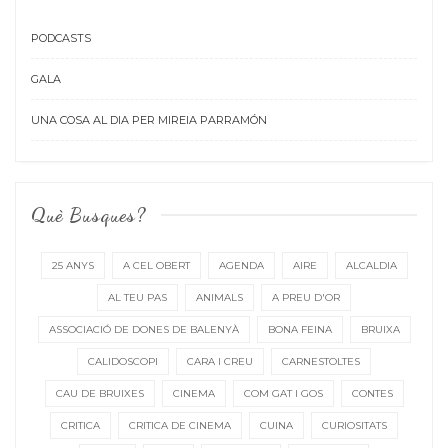
PODCASTS
GALA
UNA COSA AL DIA PER MIREIA PARRAMÓN
Què Busques?
25 ANYS
A CEL OBERT
AGENDA
AIRE
ALCALDIA
AL TEU PAS
ANIMALS
A PREU D'OR
ASSOCIACIÓ DE DONES DE BALENYÀ
BONA FEINA
BRUIXA
CALIDOSCOPI
CARA I CREU
CARNESTOLTES
CAU DE BRUIXES
CINEMA
COM GAT I GOS
CONTES
CRITICA
CRITICA DE CINEMA
CUINA
CURIOSITATS