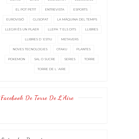
EL POT PETIT
ENTREVISTA
ESPORTS
EUROVISIÓ
GLISOFAT
LA MÀQUINA DEL TEMPS
LLEGIR ÉS UN PLAER
LLEPA´T ELS DITS
LLIBRES
LLIBRES D´ESTIU
METAVERS
NOVES TECNOLOGIES
OTAKU
PLANTES
POKEMON
SAL O SUCRE
SERIES
TORRE
TORRE DE L´AIRE
Facebook De Torre De L’Aire