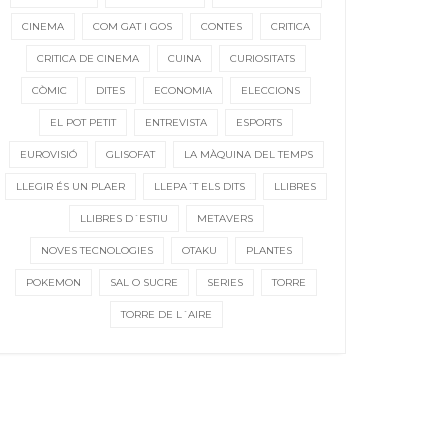
CINEMA
COM GAT I GOS
CONTES
CRITICA
CRITICA DE CINEMA
CUINA
CURIOSITATS
CÒMIC
DITES
ECONOMIA
ELECCIONS
EL POT PETIT
ENTREVISTA
ESPORTS
EUROVISIÓ
GLISOFAT
LA MÀQUINA DEL TEMPS
LLEGIR ÉS UN PLAER
LLEPA´T ELS DITS
LLIBRES
LLIBRES D´ESTIU
METAVERS
NOVES TECNOLOGIES
OTAKU
PLANTES
POKEMON
SAL O SUCRE
SERIES
TORRE
TORRE DE L´AIRE