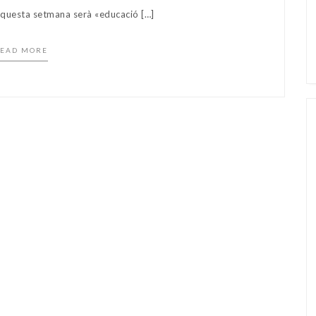
esta setmana serà «educació […]
EAD MORE