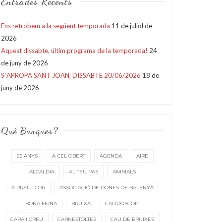
Entrades Recents
Ens retrobem a la següent temporada
11 de juliol de
2026
Aquest dissabte, últim programa de la temporada!
24
de juny de 2026
S´APROPA SANT JOAN, DISSABTE 20/06/2026
18 de
juny de 2026
Què Busques?
25 ANYS
A CEL OBERT
AGENDA
AIRE
ALCALDIA
AL TEU PAS
ANIMALS
A PREU D'OR
ASSOCIACIÓ DE DONES DE BALENYÀ
BONA FEINA
BRUIXA
CALIDOSCOPI
CARA I CREU
CARNESTOLTES
CAU DE BRUIXES