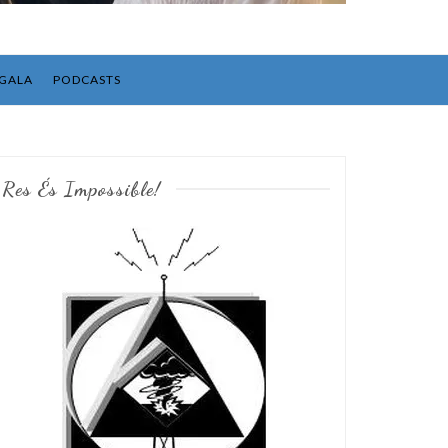
GALA
PODCASTS
Res És Impossible!