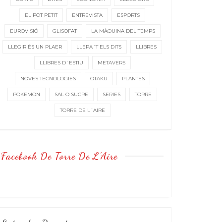
EL POT PETIT
ENTREVISTA
ESPORTS
EUROVISIÓ
GLISOFAT
LA MÀQUINA DEL TEMPS
LLEGIR ÉS UN PLAER
LLEPA´T ELS DITS
LLIBRES
LLIBRES D´ESTIU
METAVERS
NOVES TECNOLOGIES
OTAKU
PLANTES
POKEMON
SAL O SUCRE
SERIES
TORRE
TORRE DE L´AIRE
Facebook De Torre De L’Aire