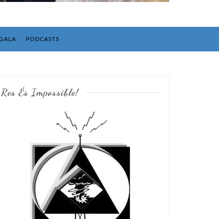
GALA
PODCASTS
Res És Impossible!