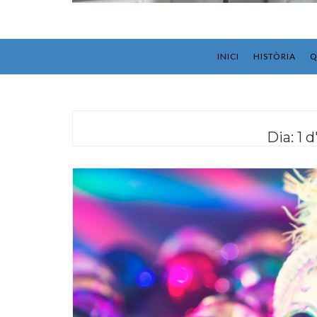
INICI
HISTÒRIA
Q
Dia:
1 d