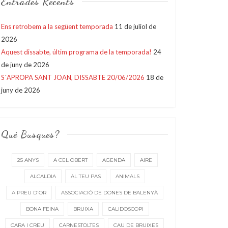
Entrades Recents
Ens retrobem a la següent temporada
11 de juliol de
2026
Aquest dissabte, últim programa de la temporada!
24
de juny de 2026
S´APROPA SANT JOAN, DISSABTE 20/06/2026
18 de
juny de 2026
Què Busques?
25 ANYS
A CEL OBERT
AGENDA
AIRE
ALCALDIA
AL TEU PAS
ANIMALS
A PREU D'OR
ASSOCIACIÓ DE DONES DE BALENYÀ
BONA FEINA
BRUIXA
CALIDOSCOPI
CARA I CREU
CARNESTOLTES
CAU DE BRUIXES