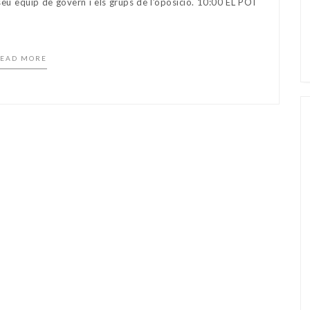
l seu equip de govern i els grups de l’oposició. 10:00 EL POT
EAD MORE