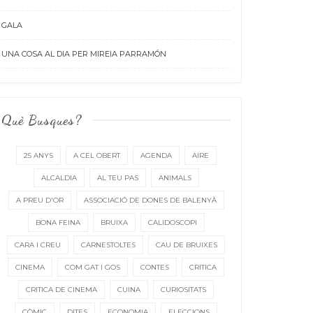
GALA
UNA COSA AL DIA PER MIREIA PARRAMÓN
Què Busques?
25 ANYS
A CEL OBERT
AGENDA
AIRE
ALCALDIA
AL TEU PAS
ANIMALS
A PREU D'OR
ASSOCIACIÓ DE DONES DE BALENYÀ
BONA FEINA
BRUIXA
CALIDOSCOPI
CARA I CREU
CARNESTOLTES
CAU DE BRUIXES
CINEMA
COM GAT I GOS
CONTES
CRITICA
CRITICA DE CINEMA
CUINA
CURIOSITATS
CÒMIC
DITES
ECONOMIA
ELECCIONS