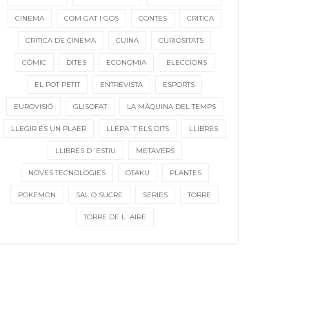
CINEMA
COM GAT I GOS
CONTES
CRITICA
CRITICA DE CINEMA
CUINA
CURIOSITATS
CÒMIC
DITES
ECONOMIA
ELECCIONS
EL POT PETIT
ENTREVISTA
ESPORTS
EUROVISIÓ
GLISOFAT
LA MÀQUINA DEL TEMPS
LLEGIR ÉS UN PLAER
LLEPA´T ELS DITS
LLIBRES
LLIBRES D´ESTIU
METAVERS
NOVES TECNOLOGIES
OTAKU
PLANTES
POKEMON
SAL O SUCRE
SERIES
TORRE
TORRE DE L´AIRE