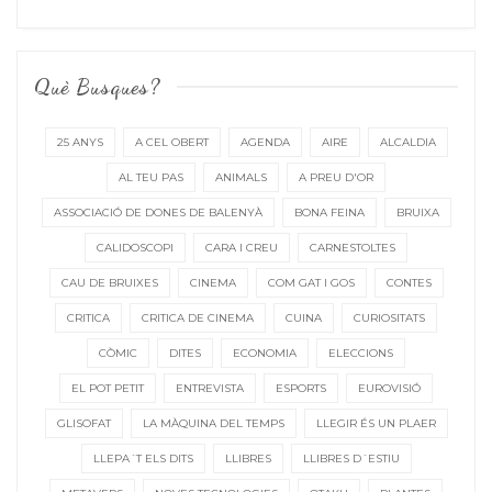
Què Busques?
25 ANYS
A CEL OBERT
AGENDA
AIRE
ALCALDIA
AL TEU PAS
ANIMALS
A PREU D'OR
ASSOCIACIÓ DE DONES DE BALENYÀ
BONA FEINA
BRUIXA
CALIDOSCOPI
CARA I CREU
CARNESTOLTES
CAU DE BRUIXES
CINEMA
COM GAT I GOS
CONTES
CRITICA
CRITICA DE CINEMA
CUINA
CURIOSITATS
CÒMIC
DITES
ECONOMIA
ELECCIONS
EL POT PETIT
ENTREVISTA
ESPORTS
EUROVISIÓ
GLISOFAT
LA MÀQUINA DEL TEMPS
LLEGIR ÉS UN PLAER
LLEPA´T ELS DITS
LLIBRES
LLIBRES D´ESTIU