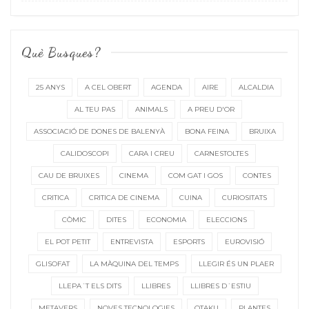
Què Busques?
25 ANYS
A CEL OBERT
AGENDA
AIRE
ALCALDIA
AL TEU PAS
ANIMALS
A PREU D'OR
ASSOCIACIÓ DE DONES DE BALENYÀ
BONA FEINA
BRUIXA
CALIDOSCOPI
CARA I CREU
CARNESTOLTES
CAU DE BRUIXES
CINEMA
COM GAT I GOS
CONTES
CRITICA
CRITICA DE CINEMA
CUINA
CURIOSITATS
CÒMIC
DITES
ECONOMIA
ELECCIONS
EL POT PETIT
ENTREVISTA
ESPORTS
EUROVISIÓ
GLISOFAT
LA MÀQUINA DEL TEMPS
LLEGIR ÉS UN PLAER
LLEPA´T ELS DITS
LLIBRES
LLIBRES D´ESTIU
METAVERS
NOVES TECNOLOGIES
OTAKU
PLANTES