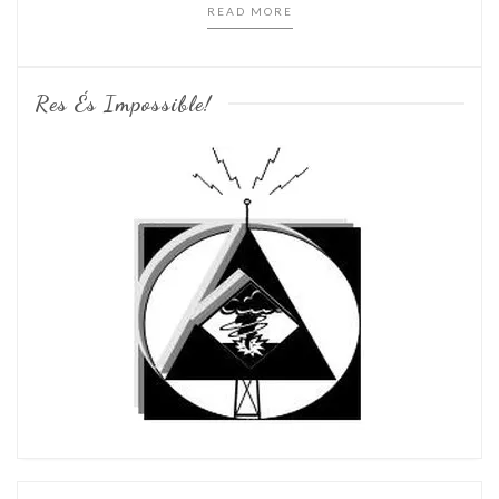
READ MORE
Res És Impossible!