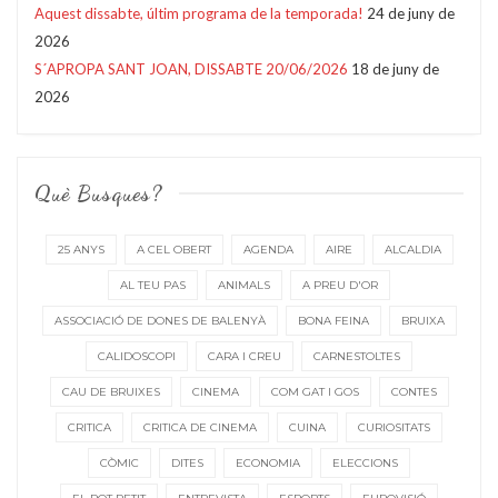
Aquest dissabte, últim programa de la temporada!
24 de juny de
2026
S´APROPA SANT JOAN, DISSABTE 20/06/2026
18 de juny de
2026
Què Busques?
25 ANYS
A CEL OBERT
AGENDA
AIRE
ALCALDIA
AL TEU PAS
ANIMALS
A PREU D'OR
ASSOCIACIÓ DE DONES DE BALENYÀ
BONA FEINA
BRUIXA
CALIDOSCOPI
CARA I CREU
CARNESTOLTES
CAU DE BRUIXES
CINEMA
COM GAT I GOS
CONTES
CRITICA
CRITICA DE CINEMA
CUINA
CURIOSITATS
CÒMIC
DITES
ECONOMIA
ELECCIONS