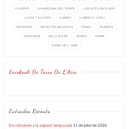
GLISOFAT
LA MÀQUINA DEL TEMPS
LLEGIR ÉS UN PLAER
LLEPA´T ELS DITS
LLIBRES
LLIBRES D´ESTIU
METAVERS
NOVES TECNOLOGIES
OTAKU
PLANTES
POKEMON
SAL O SUCRE
SERIES
TORRE
TORRE DE L´AIRE
Facebook De Torre De L’Aire
Entrades Recents
Ens retrobem a la següent temporada
11 de juliol de 2026