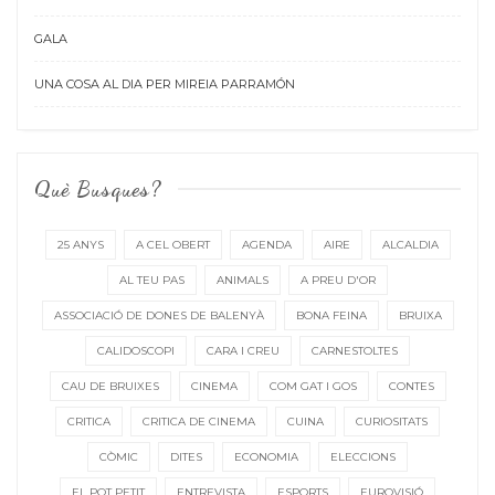
GALA
UNA COSA AL DIA PER MIREIA PARRAMÓN
Què Busques?
25 ANYS
A CEL OBERT
AGENDA
AIRE
ALCALDIA
AL TEU PAS
ANIMALS
A PREU D'OR
ASSOCIACIÓ DE DONES DE BALENYÀ
BONA FEINA
BRUIXA
CALIDOSCOPI
CARA I CREU
CARNESTOLTES
CAU DE BRUIXES
CINEMA
COM GAT I GOS
CONTES
CRITICA
CRITICA DE CINEMA
CUINA
CURIOSITATS
CÒMIC
DITES
ECONOMIA
ELECCIONS
EL POT PETIT
ENTREVISTA
ESPORTS
EUROVISIÓ