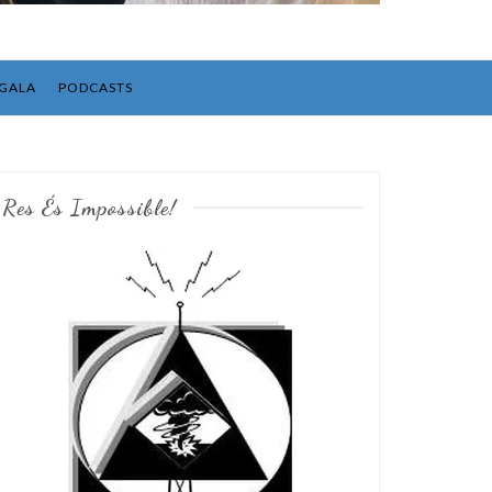
GALA
PODCASTS
Res És Impossible!