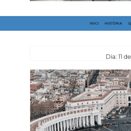
INICI
HISTÒRIA
Q
Dia:
11 d