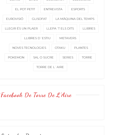
EL POT PETIT
ENTREVISTA
ESPORTS
EUROVISIÓ
GLISOFAT
LA MÀQUINA DEL TEMPS
LLEGIR ÉS UN PLAER
LLEPA´T ELS DITS
LLIBRES
LLIBRES D´ESTIU
METAVERS
NOVES TECNOLOGIES
OTAKU
PLANTES
POKEMON
SAL O SUCRE
SERIES
TORRE
TORRE DE L´AIRE
Facebook De Torre De L’Aire