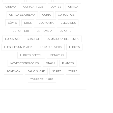
CINEMA
COM GAT I GOS
CONTES
CRITICA
CRITICA DE CINEMA
CUINA
CURIOSITATS
CÒMIC
DITES
ECONOMIA
ELECCIONS
EL POT PETIT
ENTREVISTA
ESPORTS
EUROVISIÓ
GLISOFAT
LA MÀQUINA DEL TEMPS
LLEGIR ÉS UN PLAER
LLEPA´T ELS DITS
LLIBRES
LLIBRES D´ESTIU
METAVERS
NOVES TECNOLOGIES
OTAKU
PLANTES
POKEMON
SAL O SUCRE
SERIES
TORRE
TORRE DE L´AIRE