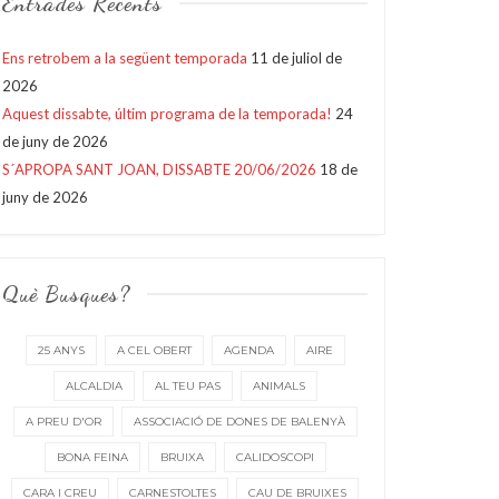
Entrades Recents
Ens retrobem a la següent temporada
11 de juliol de
2026
Aquest dissabte, últim programa de la temporada!
24
de juny de 2026
S´APROPA SANT JOAN, DISSABTE 20/06/2026
18 de
juny de 2026
Què Busques?
25 ANYS
A CEL OBERT
AGENDA
AIRE
ALCALDIA
AL TEU PAS
ANIMALS
A PREU D'OR
ASSOCIACIÓ DE DONES DE BALENYÀ
BONA FEINA
BRUIXA
CALIDOSCOPI
CARA I CREU
CARNESTOLTES
CAU DE BRUIXES