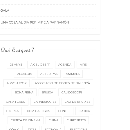
GALA
UNA COSA AL DIA PER MIREIA PARRAMÓN
Què Busques?
25 ANYS
A CEL OBERT
AGENDA
AIRE
ALCALDIA
AL TEU PAS
ANIMALS
A PREU D'OR
ASSOCIACIÓ DE DONES DE BALENYÀ
BONA FEINA
BRUIXA
CALIDOSCOPI
CARA I CREU
CARNESTOLTES
CAU DE BRUIXES
CINEMA
COM GAT I GOS
CONTES
CRITICA
CRITICA DE CINEMA
CUINA
CURIOSITATS
CÒMIC
DITES
ECONOMIA
ELECCIONS