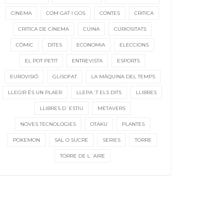
CINEMA
COM GAT I GOS
CONTES
CRITICA
CRITICA DE CINEMA
CUINA
CURIOSITATS
CÒMIC
DITES
ECONOMIA
ELECCIONS
EL POT PETIT
ENTREVISTA
ESPORTS
EUROVISIÓ
GLISOFAT
LA MÀQUINA DEL TEMPS
LLEGIR ÉS UN PLAER
LLEPA´T ELS DITS
LLIBRES
LLIBRES D´ESTIU
METAVERS
NOVES TECNOLOGIES
OTAKU
PLANTES
POKEMON
SAL O SUCRE
SERIES
TORRE
TORRE DE L´AIRE