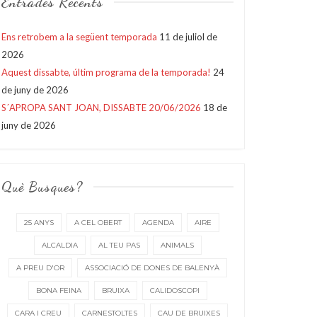
Entrades Recents
Ens retrobem a la següent temporada
11 de juliol de
2026
Aquest dissabte, últim programa de la temporada!
24
de juny de 2026
S´APROPA SANT JOAN, DISSABTE 20/06/2026
18 de
juny de 2026
Què Busques?
25 ANYS
A CEL OBERT
AGENDA
AIRE
ALCALDIA
AL TEU PAS
ANIMALS
A PREU D'OR
ASSOCIACIÓ DE DONES DE BALENYÀ
BONA FEINA
BRUIXA
CALIDOSCOPI
CARA I CREU
CARNESTOLTES
CAU DE BRUIXES