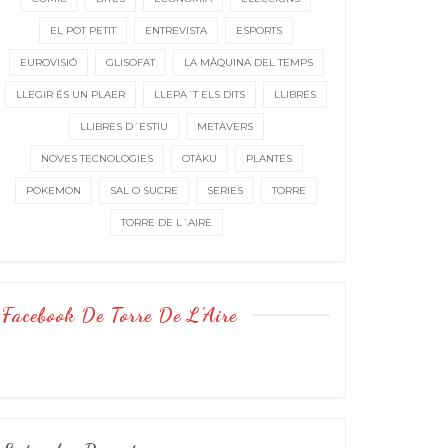
EL POT PETIT
ENTREVISTA
ESPORTS
EUROVISIÓ
GLISOFAT
LA MÀQUINA DEL TEMPS
LLEGIR ÉS UN PLAER
LLEPA´T ELS DITS
LLIBRES
LLIBRES D´ESTIU
METAVERS
NOVES TECNOLOGIES
OTAKU
PLANTES
POKEMON
SAL O SUCRE
SERIES
TORRE
TORRE DE L´AIRE
Facebook De Torre De L’Aire