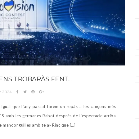
4 ENS TROBARÀS FENT…
de 2024
gual que l´any passat farem un repàs a les cançons més
TS amb les germanes Rabot després de l´espectacle arriba
e mandonguilles amb tela» Rinc que […]