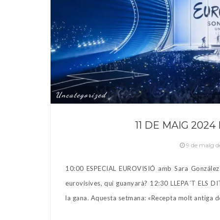
Uncategorized
11 DE MAIG 202
9 de maig 
10:00 ESPECIAL EUROVISIÓ amb Sara González I
eurovisives, qui guanyarà? 12:30 LLEPA´T ELS DI
la gana. Aquesta setmana: «Recepta molt antiga d