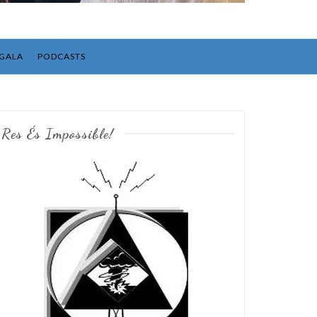
GALA
PODCASTS
Res És Impossible!