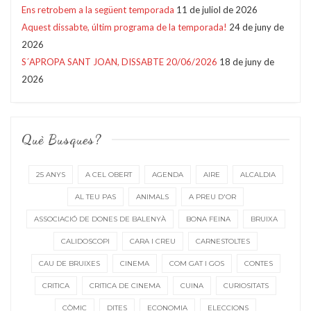
Ens retrobem a la següent temporada
11 de juliol de 2026
Aquest dissabte, últim programa de la temporada!
24 de juny de
2026
S´APROPA SANT JOAN, DISSABTE 20/06/2026
18 de juny de
2026
Què Busques?
25 ANYS
A CEL OBERT
AGENDA
AIRE
ALCALDIA
AL TEU PAS
ANIMALS
A PREU D'OR
ASSOCIACIÓ DE DONES DE BALENYÀ
BONA FEINA
BRUIXA
CALIDOSCOPI
CARA I CREU
CARNESTOLTES
CAU DE BRUIXES
CINEMA
COM GAT I GOS
CONTES
CRITICA
CRITICA DE CINEMA
CUINA
CURIOSITATS
CÒMIC
DITES
ECONOMIA
ELECCIONS