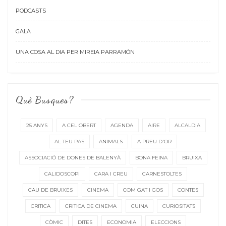
PODCASTS
GALA
UNA COSA AL DIA PER MIREIA PARRAMÓN
Què Busques?
25 ANYS
A CEL OBERT
AGENDA
AIRE
ALCALDIA
AL TEU PAS
ANIMALS
A PREU D'OR
ASSOCIACIÓ DE DONES DE BALENYÀ
BONA FEINA
BRUIXA
CALIDOSCOPI
CARA I CREU
CARNESTOLTES
CAU DE BRUIXES
CINEMA
COM GAT I GOS
CONTES
CRITICA
CRITICA DE CINEMA
CUINA
CURIOSITATS
CÒMIC
DITES
ECONOMIA
ELECCIONS