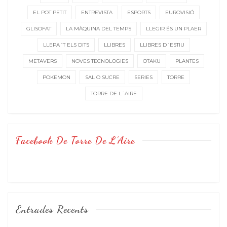
EL POT PETIT
ENTREVISTA
ESPORTS
EUROVISIÓ
GLISOFAT
LA MÀQUINA DEL TEMPS
LLEGIR ÉS UN PLAER
LLEPA´T ELS DITS
LLIBRES
LLIBRES D´ESTIU
METAVERS
NOVES TECNOLOGIES
OTAKU
PLANTES
POKEMON
SAL O SUCRE
SERIES
TORRE
TORRE DE L´AIRE
Facebook De Torre De L’Aire
Entrades Recents