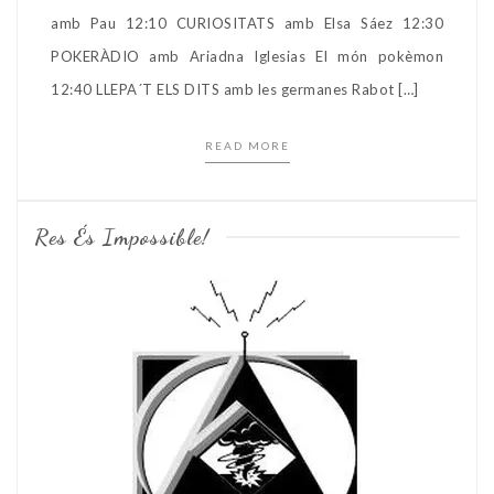
amb Pau 12:10 CURIOSITATS amb Elsa Sáez 12:30
POKERÀDIO amb Ariadna Iglesias El món pokèmon
12:40 LLEPA´T ELS DITS amb les germanes Rabot […]
READ MORE
Res És Impossible!