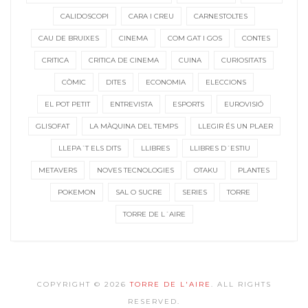
CALIDOSCOPI
CARA I CREU
CARNESTOLTES
CAU DE BRUIXES
CINEMA
COM GAT I GOS
CONTES
CRITICA
CRITICA DE CINEMA
CUINA
CURIOSITATS
CÒMIC
DITES
ECONOMIA
ELECCIONS
EL POT PETIT
ENTREVISTA
ESPORTS
EUROVISIÓ
GLISOFAT
LA MÀQUINA DEL TEMPS
LLEGIR ÉS UN PLAER
LLEPA´T ELS DITS
LLIBRES
LLIBRES D´ESTIU
METAVERS
NOVES TECNOLOGIES
OTAKU
PLANTES
POKEMON
SAL O SUCRE
SERIES
TORRE
TORRE DE L´AIRE
COPYRIGHT © 2026
TORRE DE L'AIRE
. ALL RIGHTS
RESERVED.