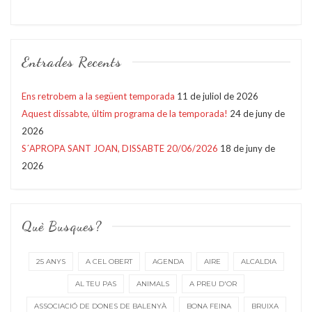
Entrades Recents
Ens retrobem a la següent temporada
11 de juliol de 2026
Aquest dissabte, últim programa de la temporada!
24 de juny de
2026
S´APROPA SANT JOAN, DISSABTE 20/06/2026
18 de juny de
2026
Què Busques?
25 ANYS
A CEL OBERT
AGENDA
AIRE
ALCALDIA
AL TEU PAS
ANIMALS
A PREU D'OR
ASSOCIACIÓ DE DONES DE BALENYÀ
BONA FEINA
BRUIXA