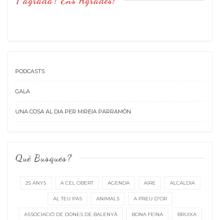
T’agrada? Ens Agrades!
PODCASTS
GALA
UNA COSA AL DIA PER MIREIA PARRAMÓN
Què Busques?
25 ANYS
A CEL OBERT
AGENDA
AIRE
ALCALDIA
AL TEU PAS
ANIMALS
A PREU D'OR
ASSOCIACIÓ DE DONES DE BALENYÀ
BONA FEINA
BRUIXA