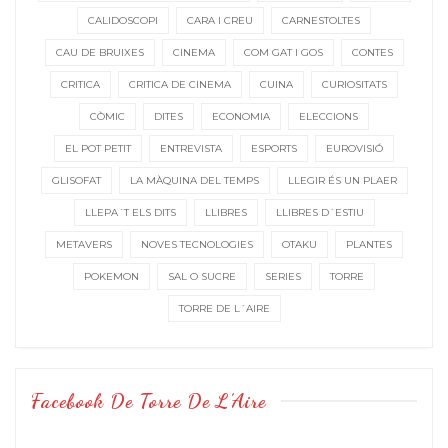
CALIDOSCOPI
CARA I CREU
CARNESTOLTES
CAU DE BRUIXES
CINEMA
COM GAT I GOS
CONTES
CRITICA
CRITICA DE CINEMA
CUINA
CURIOSITATS
CÒMIC
DITES
ECONOMIA
ELECCIONS
EL POT PETIT
ENTREVISTA
ESPORTS
EUROVISIÓ
GLISOFAT
LA MÀQUINA DEL TEMPS
LLEGIR ÉS UN PLAER
LLEPA´T ELS DITS
LLIBRES
LLIBRES D´ESTIU
METAVERS
NOVES TECNOLOGIES
OTAKU
PLANTES
POKEMON
SAL O SUCRE
SERIES
TORRE
TORRE DE L´AIRE
Facebook De Torre De L’Aire