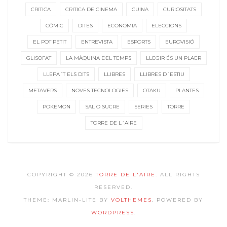
CRITICA
CRITICA DE CINEMA
CUINA
CURIOSITATS
CÒMIC
DITES
ECONOMIA
ELECCIONS
EL POT PETIT
ENTREVISTA
ESPORTS
EUROVISIÓ
GLISOFAT
LA MÀQUINA DEL TEMPS
LLEGIR ÉS UN PLAER
LLEPA´T ELS DITS
LLIBRES
LLIBRES D´ESTIU
METAVERS
NOVES TECNOLOGIES
OTAKU
PLANTES
POKEMON
SAL O SUCRE
SERIES
TORRE
TORRE DE L´AIRE
COPYRIGHT © 2026
TORRE DE L'AIRE
. ALL RIGHTS
RESERVED.
THEME: MARLIN-LITE BY
VOLTHEMES
. POWERED BY
WORDPRESS
.