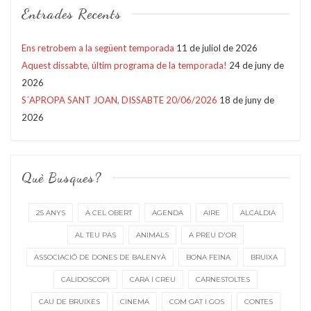
Entrades Recents
Ens retrobem a la següent temporada
11 de juliol de 2026
Aquest dissabte, últim programa de la temporada!
24 de juny de
2026
S´APROPA SANT JOAN, DISSABTE 20/06/2026
18 de juny de
2026
Què Busques?
25 ANYS
A CEL OBERT
AGENDA
AIRE
ALCALDIA
AL TEU PAS
ANIMALS
A PREU D'OR
ASSOCIACIÓ DE DONES DE BALENYÀ
BONA FEINA
BRUIXA
CALIDOSCOPI
CARA I CREU
CARNESTOLTES
CAU DE BRUIXES
CINEMA
COM GAT I GOS
CONTES