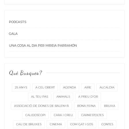
PODCASTS
GALA
UNA COSA AL DIA PER MIREIA PARRAMÓN
Què Busques?
25 ANYS
A CEL OBERT
AGENDA
AIRE
ALCALDIA
AL TEU PAS
ANIMALS
A PREU D'OR
ASSOCIACIÓ DE DONES DE BALENYÀ
BONA FEINA
BRUIXA
CALIDOSCOPI
CARA I CREU
CARNESTOLTES
CAU DE BRUIXES
CINEMA
COM GAT I GOS
CONTES