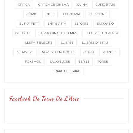
CRITICA
CRITICA DE CINEMA
CUINA
CURIOSITATS
CÒMIC
DITES
ECONOMIA
ELECCIONS
EL POT PETIT
ENTREVISTA
ESPORTS
EUROVISIÓ
GLISOFAT
LA MÀQUINA DEL TEMPS
LLEGIR ÉS UN PLAER
LLEPA´T ELS DITS
LLIBRES
LLIBRES D´ESTIU
METAVERS
NOVES TECNOLOGIES
OTAKU
PLANTES
POKEMON
SAL O SUCRE
SERIES
TORRE
TORRE DE L´AIRE
Facebook De Torre De L’Aire