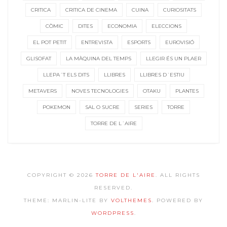
CRITICA
CRITICA DE CINEMA
CUINA
CURIOSITATS
CÒMIC
DITES
ECONOMIA
ELECCIONS
EL POT PETIT
ENTREVISTA
ESPORTS
EUROVISIÓ
GLISOFAT
LA MÀQUINA DEL TEMPS
LLEGIR ÉS UN PLAER
LLEPA´T ELS DITS
LLIBRES
LLIBRES D´ESTIU
METAVERS
NOVES TECNOLOGIES
OTAKU
PLANTES
POKEMON
SAL O SUCRE
SERIES
TORRE
TORRE DE L´AIRE
COPYRIGHT © 2026
TORRE DE L'AIRE
. ALL RIGHTS
RESERVED.
THEME: MARLIN-LITE BY
VOLTHEMES
. POWERED BY
WORDPRESS
.