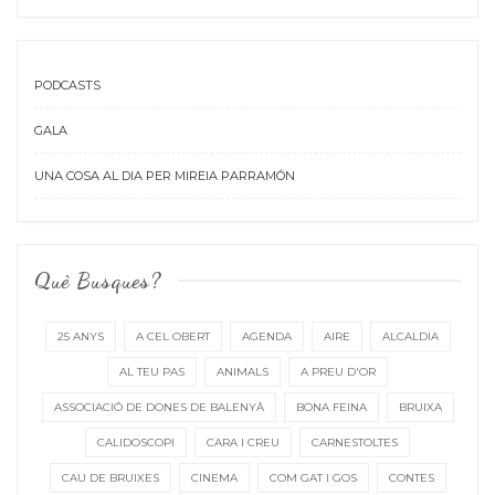
PODCASTS
GALA
UNA COSA AL DIA PER MIREIA PARRAMÓN
Què Busques?
25 ANYS
A CEL OBERT
AGENDA
AIRE
ALCALDIA
AL TEU PAS
ANIMALS
A PREU D'OR
ASSOCIACIÓ DE DONES DE BALENYÀ
BONA FEINA
BRUIXA
CALIDOSCOPI
CARA I CREU
CARNESTOLTES
CAU DE BRUIXES
CINEMA
COM GAT I GOS
CONTES