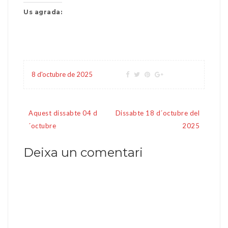
Us agrada:
8 d'octubre de 2025
Navegació
Aquest dissabte 04 d
Dissabte 18 d´octubre del
d'entrades
´octubre
2025
Deixa un comentari