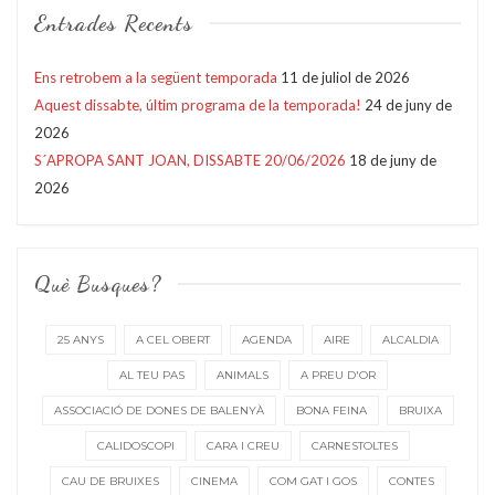
Entrades Recents
Ens retrobem a la següent temporada
11 de juliol de 2026
Aquest dissabte, últim programa de la temporada!
24 de juny de
2026
S´APROPA SANT JOAN, DISSABTE 20/06/2026
18 de juny de
2026
Què Busques?
25 ANYS
A CEL OBERT
AGENDA
AIRE
ALCALDIA
AL TEU PAS
ANIMALS
A PREU D'OR
ASSOCIACIÓ DE DONES DE BALENYÀ
BONA FEINA
BRUIXA
CALIDOSCOPI
CARA I CREU
CARNESTOLTES
CAU DE BRUIXES
CINEMA
COM GAT I GOS
CONTES