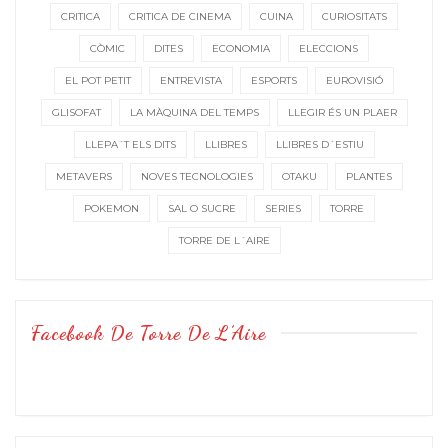
CRITICA
CRITICA DE CINEMA
CUINA
CURIOSITATS
CÒMIC
DITES
ECONOMIA
ELECCIONS
EL POT PETIT
ENTREVISTA
ESPORTS
EUROVISIÓ
GLISOFAT
LA MÀQUINA DEL TEMPS
LLEGIR ÉS UN PLAER
LLEPA´T ELS DITS
LLIBRES
LLIBRES D´ESTIU
METAVERS
NOVES TECNOLOGIES
OTAKU
PLANTES
POKEMON
SAL O SUCRE
SERIES
TORRE
TORRE DE L´AIRE
Facebook De Torre De L’Aire