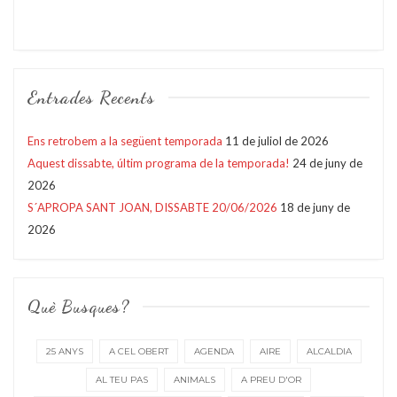
Entrades Recents
Ens retrobem a la següent temporada
11 de juliol de 2026
Aquest dissabte, últim programa de la temporada!
24 de juny de
2026
S´APROPA SANT JOAN, DISSABTE 20/06/2026
18 de juny de
2026
Què Busques?
25 ANYS
A CEL OBERT
AGENDA
AIRE
ALCALDIA
AL TEU PAS
ANIMALS
A PREU D'OR