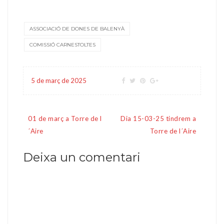
ASSOCIACIÓ DE DONES DE BALENYÀ
COMISSIÓ CARNESTOLTES
5 de març de 2025
Navegació
01 de març a Torre de l
Dia 15-03-25 tindrem a
d'entrades
´Aire
Torre de l´Aire
Deixa un comentari