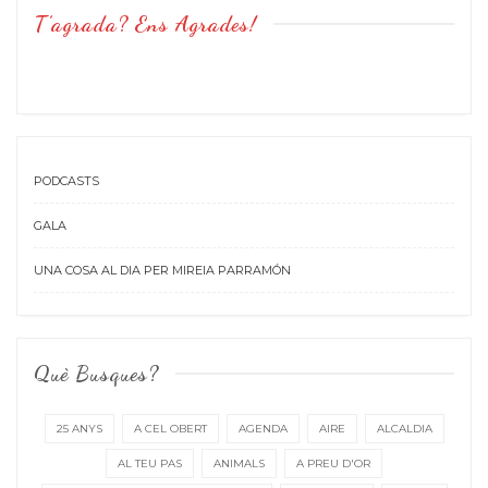
T’agrada? Ens Agrades!
PODCASTS
GALA
UNA COSA AL DIA PER MIREIA PARRAMÓN
Què Busques?
25 ANYS
A CEL OBERT
AGENDA
AIRE
ALCALDIA
AL TEU PAS
ANIMALS
A PREU D'OR