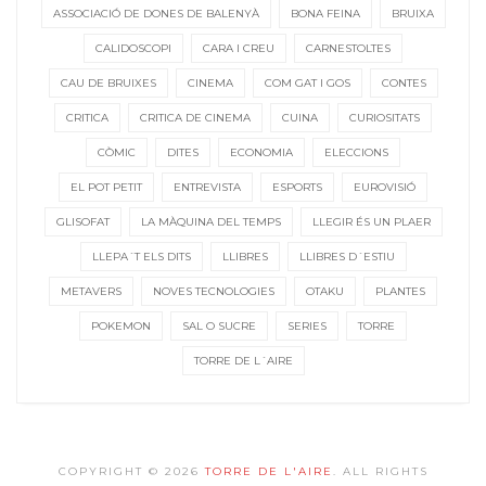
ASSOCIACIÓ DE DONES DE BALENYÀ
BONA FEINA
BRUIXA
CALIDOSCOPI
CARA I CREU
CARNESTOLTES
CAU DE BRUIXES
CINEMA
COM GAT I GOS
CONTES
CRITICA
CRITICA DE CINEMA
CUINA
CURIOSITATS
CÒMIC
DITES
ECONOMIA
ELECCIONS
EL POT PETIT
ENTREVISTA
ESPORTS
EUROVISIÓ
GLISOFAT
LA MÀQUINA DEL TEMPS
LLEGIR ÉS UN PLAER
LLEPA´T ELS DITS
LLIBRES
LLIBRES D´ESTIU
METAVERS
NOVES TECNOLOGIES
OTAKU
PLANTES
POKEMON
SAL O SUCRE
SERIES
TORRE
TORRE DE L´AIRE
COPYRIGHT © 2026
TORRE DE L'AIRE
. ALL RIGHTS