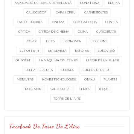
ASSOCIACIÓ DE DONES DE BALENYÀ
BONA FEINA
BRUIXA
CALIDOSCOPI
CARA I CREU
CARNESTOLTES
CAU DE BRUIXES
CINEMA
COM GAT I GOS
CONTES
CRITICA
CRITICA DE CINEMA
CUINA
CURIOSITATS
CÒMIC
DITES
ECONOMIA
ELECCIONS
EL POT PETIT
ENTREVISTA
ESPORTS
EUROVISIÓ
GLISOFAT
LA MÀQUINA DEL TEMPS
LLEGIR ÉS UN PLAER
LLEPA´T ELS DITS
LLIBRES
LLIBRES D´ESTIU
METAVERS
NOVES TECNOLOGIES
OTAKU
PLANTES
POKEMON
SAL O SUCRE
SERIES
TORRE
TORRE DE L´AIRE
Facebook De Torre De L’Aire