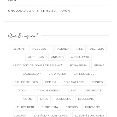
GALA
UNA COSA AL DIA PER MIREIA PARRAMÓN
Què Busques?
25 ANYS
A CEL OBERT
AGENDA
AIRE
ALCALDIA
AL TEU PAS
ANIMALS
A PREU D'OR
ASSOCIACIÓ DE DONES DE BALENYÀ
BONA FEINA
BRUIXA
CALIDOSCOPI
CARA I CREU
CARNESTOLTES
CAU DE BRUIXES
CINEMA
COM GAT I GOS
CONTES
CRITICA
CRITICA DE CINEMA
CUINA
CURIOSITATS
CÒMIC
DITES
ECONOMIA
ELECCIONS
EL POT PETIT
ENTREVISTA
ESPORTS
EUROVISIÓ
GLISOFAT
LA MÀQUINA DEL TEMPS
LLEGIR ÉS UN PLAER