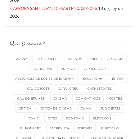
2026
S´APROPA SANT JOAN, DISSABTE 20/06/2026
18 de juny de
2026
Què Busques?
25 ANYS
A CEL OBERT
AGENDA
AIRE
ALCALDIA
AL TEU PAS
ANIMALS
A PREU D'OR
ASSOCIACIÓ DE DONES DE BALENYÀ
BONA FEINA
BRUIXA
CALIDOSCOPI
CARA I CREU
CARNESTOLTES
CAU DE BRUIXES
CINEMA
COM GAT I GOS
CONTES
CRITICA
CRITICA DE CINEMA
CUINA
CURIOSITATS
CÒMIC
DITES
ECONOMIA
ELECCIONS
EL POT PETIT
ENTREVISTA
ESPORTS
EUROVISIÓ
GLISOFAT
LA MÀQUINA DEL TEMPS
LLEGIR ÉS UN PLAER