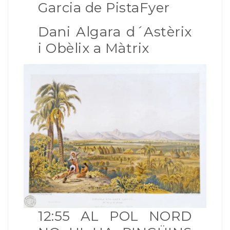
Garcia de PistaFyer
Dani Algara d´Astèrix
i Obèlix a Màtrix
12:55 AL POL NORD