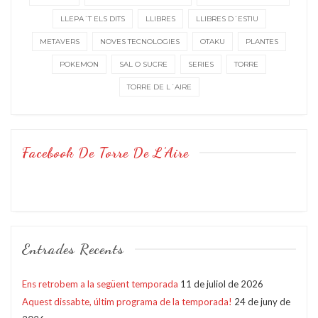
LLEPA´T ELS DITS
LLIBRES
LLIBRES D´ESTIU
METAVERS
NOVES TECNOLOGIES
OTAKU
PLANTES
POKEMON
SAL O SUCRE
SERIES
TORRE
TORRE DE L´AIRE
Facebook De Torre De L’Aire
Entrades Recents
Ens retrobem a la següent temporada
11 de juliol de 2026
Aquest dissabte, últim programa de la temporada!
24 de juny de