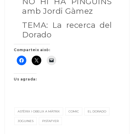
NO HI HA PINGÜINS
amb Jordi Gàmez
TEMA: La recerca del
Dorado
Comparteix això:
Us agrada:
ASTÈRIX I OBELIX A MÀTRIX
COMIC
EL DORADO
JOGUINES
PISTAFYER