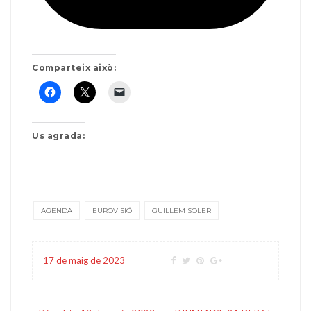
Comparteix això:
Us agrada:
AGENDA
EUROVISIÓ
GUILLEM SOLER
17 de maig de 2023
Navegació