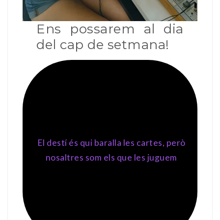
Ens possarem al dia
del cap de setmana!
El destí és qui baralla les cartes, però
nosaltres som els que les juguem