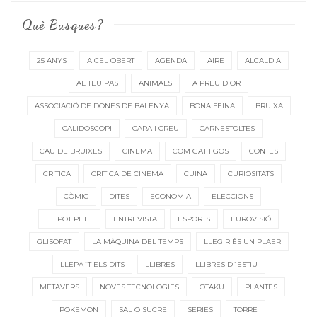
Què Busques?
25 ANYS
A CEL OBERT
AGENDA
AIRE
ALCALDIA
AL TEU PAS
ANIMALS
A PREU D'OR
ASSOCIACIÓ DE DONES DE BALENYÀ
BONA FEINA
BRUIXA
CALIDOSCOPI
CARA I CREU
CARNESTOLTES
CAU DE BRUIXES
CINEMA
COM GAT I GOS
CONTES
CRITICA
CRITICA DE CINEMA
CUINA
CURIOSITATS
CÒMIC
DITES
ECONOMIA
ELECCIONS
EL POT PETIT
ENTREVISTA
ESPORTS
EUROVISIÓ
GLISOFAT
LA MÀQUINA DEL TEMPS
LLEGIR ÉS UN PLAER
LLEPA´T ELS DITS
LLIBRES
LLIBRES D´ESTIU
METAVERS
NOVES TECNOLOGIES
OTAKU
PLANTES
POKEMON
SAL O SUCRE
SERIES
TORRE