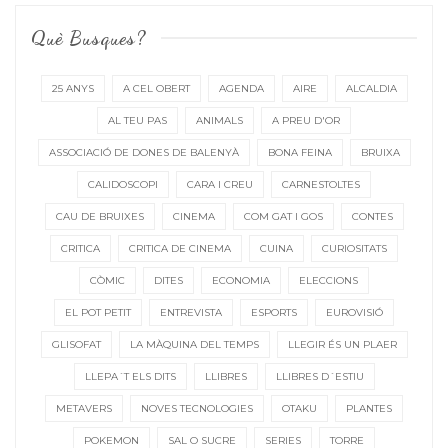
Què Busques?
25 ANYS
A CEL OBERT
AGENDA
AIRE
ALCALDIA
AL TEU PAS
ANIMALS
A PREU D'OR
ASSOCIACIÓ DE DONES DE BALENYÀ
BONA FEINA
BRUIXA
CALIDOSCOPI
CARA I CREU
CARNESTOLTES
CAU DE BRUIXES
CINEMA
COM GAT I GOS
CONTES
CRITICA
CRITICA DE CINEMA
CUINA
CURIOSITATS
CÒMIC
DITES
ECONOMIA
ELECCIONS
EL POT PETIT
ENTREVISTA
ESPORTS
EUROVISIÓ
GLISOFAT
LA MÀQUINA DEL TEMPS
LLEGIR ÉS UN PLAER
LLEPA´T ELS DITS
LLIBRES
LLIBRES D´ESTIU
METAVERS
NOVES TECNOLOGIES
OTAKU
PLANTES
POKEMON
SAL O SUCRE
SERIES
TORRE