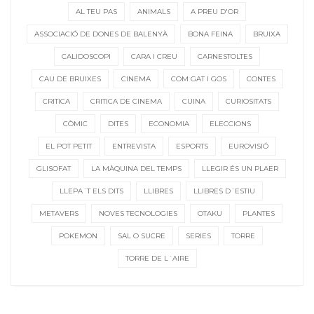
AL TEU PAS
ANIMALS
A PREU D'OR
ASSOCIACIÓ DE DONES DE BALENYÀ
BONA FEINA
BRUIXA
CALIDOSCOPI
CARA I CREU
CARNESTOLTES
CAU DE BRUIXES
CINEMA
COM GAT I GOS
CONTES
CRITICA
CRITICA DE CINEMA
CUINA
CURIOSITATS
CÒMIC
DITES
ECONOMIA
ELECCIONS
EL POT PETIT
ENTREVISTA
ESPORTS
EUROVISIÓ
GLISOFAT
LA MÀQUINA DEL TEMPS
LLEGIR ÉS UN PLAER
LLEPA´T ELS DITS
LLIBRES
LLIBRES D´ESTIU
METAVERS
NOVES TECNOLOGIES
OTAKU
PLANTES
POKEMON
SAL O SUCRE
SERIES
TORRE
TORRE DE L´AIRE