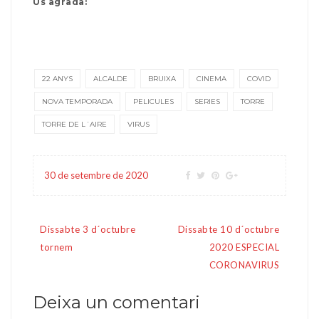
Us agrada:
22 ANYS
ALCALDE
BRUIXA
CINEMA
COVID
NOVA TEMPORADA
PELICULES
SERIES
TORRE
TORRE DE L´AIRE
VIRUS
30 de setembre de 2020
Navegació
Dissabte 3 d´octubre
Dissabte 10 d´octubre
d'entrades
tornem
2020 ESPECIAL
CORONAVIRUS
Deixa un comentari