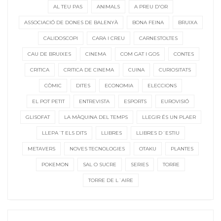
AL TEU PAS
ANIMALS
A PREU D'OR
ASSOCIACIÓ DE DONES DE BALENYÀ
BONA FEINA
BRUIXA
CALIDOSCOPI
CARA I CREU
CARNESTOLTES
CAU DE BRUIXES
CINEMA
COM GAT I GOS
CONTES
CRITICA
CRITICA DE CINEMA
CUINA
CURIOSITATS
CÒMIC
DITES
ECONOMIA
ELECCIONS
EL POT PETIT
ENTREVISTA
ESPORTS
EUROVISIÓ
GLISOFAT
LA MÀQUINA DEL TEMPS
LLEGIR ÉS UN PLAER
LLEPA´T ELS DITS
LLIBRES
LLIBRES D´ESTIU
METAVERS
NOVES TECNOLOGIES
OTAKU
PLANTES
POKEMON
SAL O SUCRE
SERIES
TORRE
TORRE DE L´AIRE