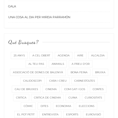
GALA
UNA COSA AL DIA PER MIREIA PARRAMÓN
Què Busques?
25 ANYS
A CEL OBERT
AGENDA
AIRE
ALCALDIA
AL TEU PAS
ANIMALS
A PREU D'OR
ASSOCIACIÓ DE DONES DE BALENYÀ
BONA FEINA
BRUIXA
CALIDOSCOPI
CARA I CREU
CARNESTOLTES
CAU DE BRUIXES
CINEMA
COM GAT I GOS
CONTES
CRITICA
CRITICA DE CINEMA
CUINA
CURIOSITATS
CÒMIC
DITES
ECONOMIA
ELECCIONS
EL POT PETIT
ENTREVISTA
ESPORTS
EUROVISIÓ