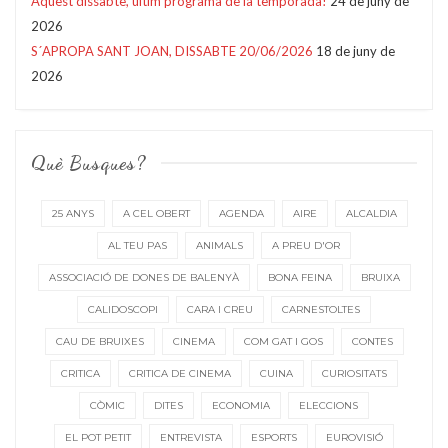
Aquest dissabte, últim programa de la temporada!
24 de juny de
2026
S´APROPA SANT JOAN, DISSABTE 20/06/2026
18 de juny de
2026
Què Busques?
25 ANYS
A CEL OBERT
AGENDA
AIRE
ALCALDIA
AL TEU PAS
ANIMALS
A PREU D'OR
ASSOCIACIÓ DE DONES DE BALENYÀ
BONA FEINA
BRUIXA
CALIDOSCOPI
CARA I CREU
CARNESTOLTES
CAU DE BRUIXES
CINEMA
COM GAT I GOS
CONTES
CRITICA
CRITICA DE CINEMA
CUINA
CURIOSITATS
CÒMIC
DITES
ECONOMIA
ELECCIONS
EL POT PETIT
ENTREVISTA
ESPORTS
EUROVISIÓ