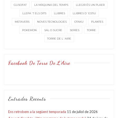
GLISOFAT
LA MÀQUINA DEL TEMPS
LLEGIR ÉS UN PLAER
LLEPA´T ELS DITS
LLIBRES
LLIBRES D´ESTIU
METAVERS
NOVES TECNOLOGIES
OTAKU
PLANTES
POKEMON
SAL O SUCRE
SERIES
TORRE
TORRE DE L´AIRE
Facebook De Torre De L’Aire
Entrades Recents
Ens retrobem a la següent temporada
11 de juliol de 2026