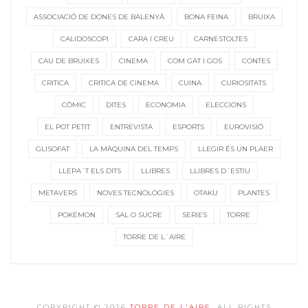
ASSOCIACIÓ DE DONES DE BALENYÀ
BONA FEINA
BRUIXA
CALIDOSCOPI
CARA I CREU
CARNESTOLTES
CAU DE BRUIXES
CINEMA
COM GAT I GOS
CONTES
CRITICA
CRITICA DE CINEMA
CUINA
CURIOSITATS
CÒMIC
DITES
ECONOMIA
ELECCIONS
EL POT PETIT
ENTREVISTA
ESPORTS
EUROVISIÓ
GLISOFAT
LA MÀQUINA DEL TEMPS
LLEGIR ÉS UN PLAER
LLEPA´T ELS DITS
LLIBRES
LLIBRES D´ESTIU
METAVERS
NOVES TECNOLOGIES
OTAKU
PLANTES
POKEMON
SAL O SUCRE
SERIES
TORRE
TORRE DE L´AIRE
COPYRIGHT © 2026
TORRE DE L'AIRE
. ALL RIGHTS