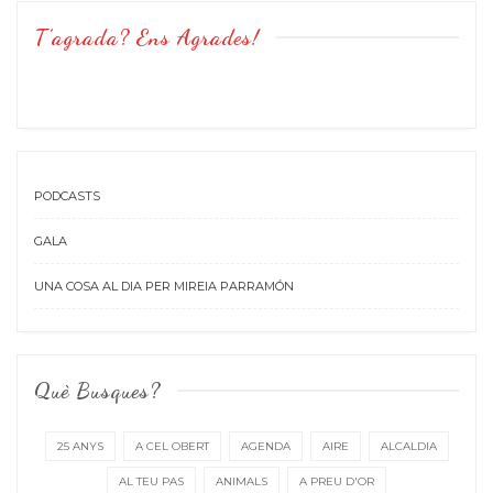
T’agrada? Ens Agrades!
PODCASTS
GALA
UNA COSA AL DIA PER MIREIA PARRAMÓN
Què Busques?
25 ANYS
A CEL OBERT
AGENDA
AIRE
ALCALDIA
AL TEU PAS
ANIMALS
A PREU D'OR