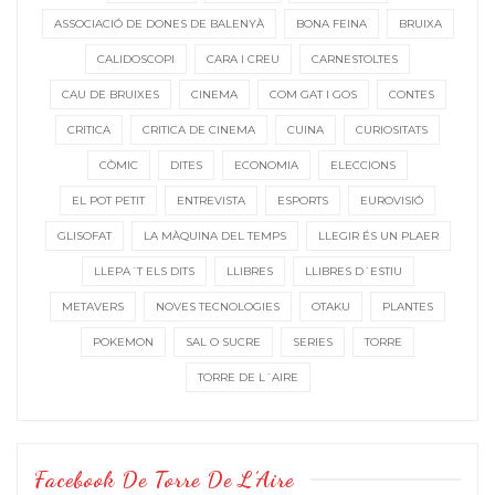
ASSOCIACIÓ DE DONES DE BALENYÀ
BONA FEINA
BRUIXA
CALIDOSCOPI
CARA I CREU
CARNESTOLTES
CAU DE BRUIXES
CINEMA
COM GAT I GOS
CONTES
CRITICA
CRITICA DE CINEMA
CUINA
CURIOSITATS
CÒMIC
DITES
ECONOMIA
ELECCIONS
EL POT PETIT
ENTREVISTA
ESPORTS
EUROVISIÓ
GLISOFAT
LA MÀQUINA DEL TEMPS
LLEGIR ÉS UN PLAER
LLEPA´T ELS DITS
LLIBRES
LLIBRES D´ESTIU
METAVERS
NOVES TECNOLOGIES
OTAKU
PLANTES
POKEMON
SAL O SUCRE
SERIES
TORRE
TORRE DE L´AIRE
Facebook De Torre De L’Aire