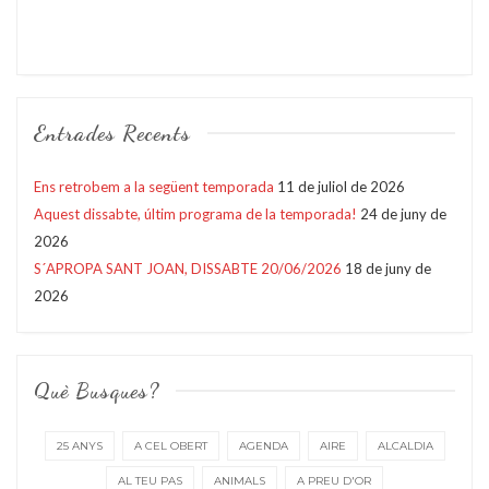
Entrades Recents
Ens retrobem a la següent temporada
11 de juliol de 2026
Aquest dissabte, últim programa de la temporada!
24 de juny de
2026
S´APROPA SANT JOAN, DISSABTE 20/06/2026
18 de juny de
2026
Què Busques?
25 ANYS
A CEL OBERT
AGENDA
AIRE
ALCALDIA
AL TEU PAS
ANIMALS
A PREU D'OR