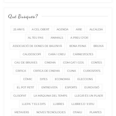
Què Busques?
25 ANYS
A CEL OBERT
AGENDA
AIRE
ALCALDIA
AL TEU PAS
ANIMALS
A PREU D'OR
ASSOCIACIÓ DE DONES DE BALENYÀ
BONA FEINA
BRUIXA
CALIDOSCOPI
CARA I CREU
CARNESTOLTES
CAU DE BRUIXES
CINEMA
COM GAT I GOS
CONTES
CRITICA
CRITICA DE CINEMA
CUINA
CURIOSITATS
CÒMIC
DITES
ECONOMIA
ELECCIONS
EL POT PETIT
ENTREVISTA
ESPORTS
EUROVISIÓ
GLISOFAT
LA MÀQUINA DEL TEMPS
LLEGIR ÉS UN PLAER
LLEPA´T ELS DITS
LLIBRES
LLIBRES D´ESTIU
METAVERS
NOVES TECNOLOGIES
OTAKU
PLANTES