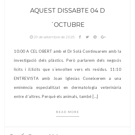
AQUEST DISSABTE 04 D
´OCTUBRE
29 de setembre de 2025
10:00 A CEL OBERT amb el Dr Solà Continuarem amb la
investigació dels plàstics. Però parlarem dels negocis
lícits i il.licits que s´envolten vers els residus. 11:10
ENTREVISTA amb Joan Iglesias Coneixerem a una
eminència especialitzat en dermatologia veterinària
entre d´altres. Perquè els animals, també […]
READ MORE