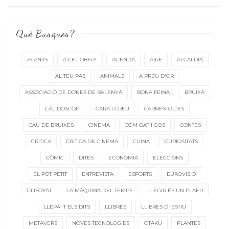
Què Busques?
25 ANYS
A CEL OBERT
AGENDA
AIRE
ALCALDIA
AL TEU PAS
ANIMALS
A PREU D'OR
ASSOCIACIÓ DE DONES DE BALENYÀ
BONA FEINA
BRUIXA
CALIDOSCOPI
CARA I CREU
CARNESTOLTES
CAU DE BRUIXES
CINEMA
COM GAT I GOS
CONTES
CRITICA
CRITICA DE CINEMA
CUINA
CURIOSITATS
CÒMIC
DITES
ECONOMIA
ELECCIONS
EL POT PETIT
ENTREVISTA
ESPORTS
EUROVISIÓ
GLISOFAT
LA MÀQUINA DEL TEMPS
LLEGIR ÉS UN PLAER
LLEPA´T ELS DITS
LLIBRES
LLIBRES D´ESTIU
METAVERS
NOVES TECNOLOGIES
OTAKU
PLANTES