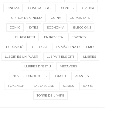
CINEMA
COM GAT I GOS
CONTES
CRITICA
CRITICA DE CINEMA
CUINA
CURIOSITATS
CÒMIC
DITES
ECONOMIA
ELECCIONS
EL POT PETIT
ENTREVISTA
ESPORTS
EUROVISIÓ
GLISOFAT
LA MÀQUINA DEL TEMPS
LLEGIR ÉS UN PLAER
LLEPA´T ELS DITS
LLIBRES
LLIBRES D´ESTIU
METAVERS
NOVES TECNOLOGIES
OTAKU
PLANTES
POKEMON
SAL O SUCRE
SERIES
TORRE
TORRE DE L´AIRE