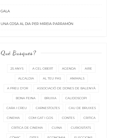
GALA
UNA COSA AL DIA PER MIREIA PARRAMÓN
Què Busques?
25 ANYS
A CEL OBERT
AGENDA
AIRE
ALCALDIA
AL TEU PAS
ANIMALS
A PREU D'OR
ASSOCIACIÓ DE DONES DE BALENYÀ
BONA FEINA
BRUIXA
CALIDOSCOPI
CARA I CREU
CARNESTOLTES
CAU DE BRUIXES
CINEMA
COM GAT I GOS
CONTES
CRITICA
CRITICA DE CINEMA
CUINA
CURIOSITATS
CÒMIC
DITES
ECONOMIA
ELECCIONS