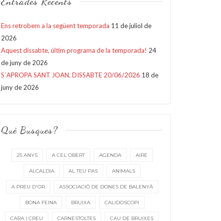
Entrades Recents
Ens retrobem a la següent temporada
11 de juliol de
2026
Aquest dissabte, últim programa de la temporada!
24
de juny de 2026
S´APROPA SANT JOAN, DISSABTE 20/06/2026
18 de
juny de 2026
Què Busques?
25 ANYS
A CEL OBERT
AGENDA
AIRE
ALCALDIA
AL TEU PAS
ANIMALS
A PREU D'OR
ASSOCIACIÓ DE DONES DE BALENYÀ
BONA FEINA
BRUIXA
CALIDOSCOPI
CARA I CREU
CARNESTOLTES
CAU DE BRUIXES