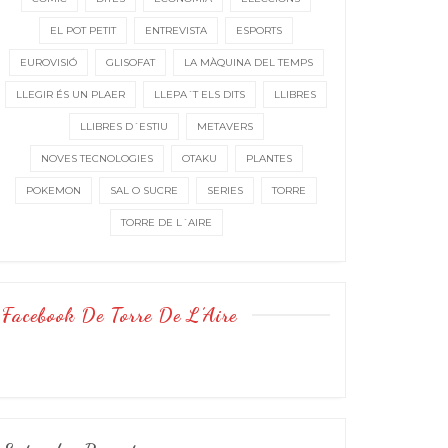
EL POT PETIT
ENTREVISTA
ESPORTS
EUROVISIÓ
GLISOFAT
LA MÀQUINA DEL TEMPS
LLEGIR ÉS UN PLAER
LLEPA´T ELS DITS
LLIBRES
LLIBRES D´ESTIU
METAVERS
NOVES TECNOLOGIES
OTAKU
PLANTES
POKEMON
SAL O SUCRE
SERIES
TORRE
TORRE DE L´AIRE
Facebook De Torre De L’Aire