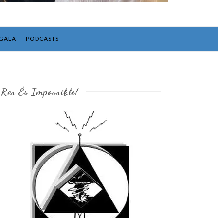
GALA
PODCASTS
Res És Impossible!