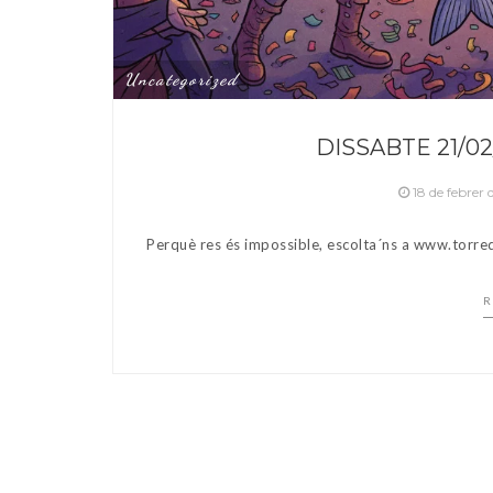
Uncategorized
DISSABTE 21/0
18 de febrer
Perquè res és impossible, escolta´ns a www.torred
R